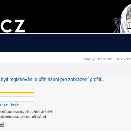
Právě je 08 srp 2026, 10:08 • Vš
byli registrováni a přihlášeni pro zobrazení profilů.
a) jsem heslo
it mě automaticky při každé návštěvě
ůj online stav pro toto přihlášení