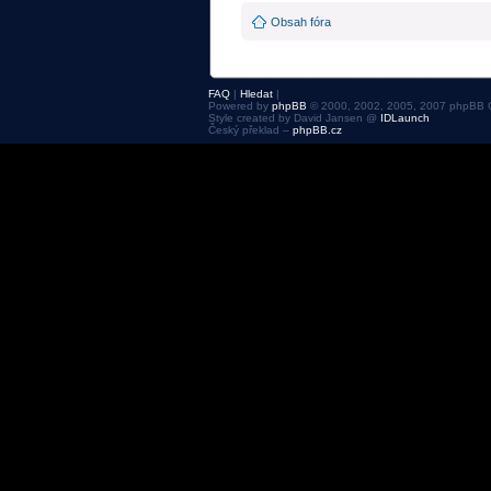
Obsah fóra
FAQ
|
Hledat
|
Powered by
phpBB
© 2000, 2002, 2005, 2007 phpBB 
Style created by David Jansen @
IDLaunch
Český překlad –
phpBB.cz