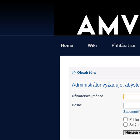
Home
Wiki
Přihlásit se
Obsah fóra
Administrátor vyžaduje, abyste 
Uživatelské jméno:
Heslo:
Zapomněl(
Přihlás
Skrýt m