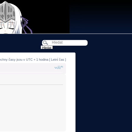
echny časy jsou v UTC + 1 hodina [ Letní čas ]