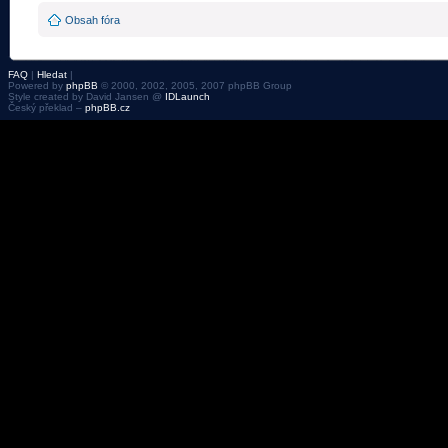
Obsah fóra
FAQ
|
Hledat
|
Powered by
phpBB
© 2000, 2002, 2005, 2007 phpBB Group
Style created by David Jansen @
IDLaunch
Český překlad –
phpBB.cz