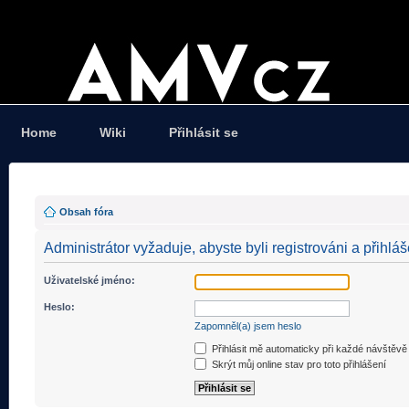
Home
Wiki
Přihlásit se
Obsah fóra
Administrátor vyžaduje, abyste byli registrováni a přihláš
Uživatelské jméno:
Heslo:
Zapomněl(a) jsem heslo
Přihlásit mě automaticky při každé návštěvě
Skrýt můj online stav pro toto přihlášení