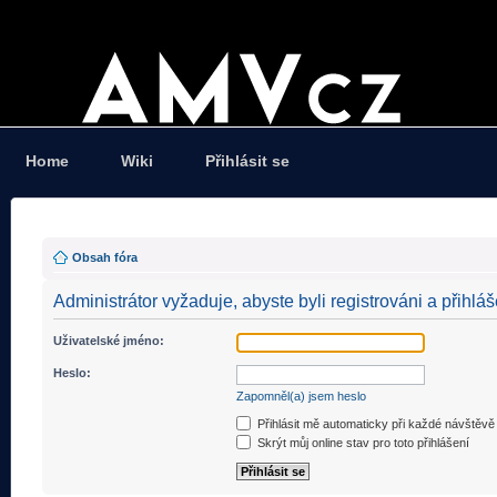
Home
Wiki
Přihlásit se
Obsah fóra
Administrátor vyžaduje, abyste byli registrováni a přihláš
Uživatelské jméno:
Heslo:
Zapomněl(a) jsem heslo
Přihlásit mě automaticky při každé návštěvě
Skrýt můj online stav pro toto přihlášení