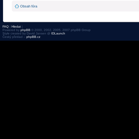
Obsah fóra
FAQ
|
Hledat
|
Powered by
phpBB
© 2000, 2002, 2005, 2007 phpBB Group
Style created by David Jansen @
IDLaunch
Český překlad –
phpBB.cz