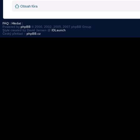
Obsah fóra
FAQ
|
Hledat
|
Powered by
phpBB
© 2000, 2002, 2005, 2007 phpBB Group
Style created by David Jansen @
IDLaunch
Český překlad –
phpBB.cz