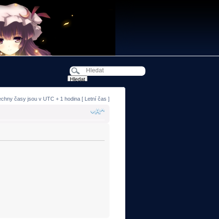
echny časy jsou v UTC + 1 hodina [ Letní čas ]