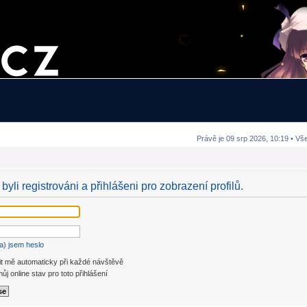
Právě je 09 srp 2026, 10:19 • Vš
byli registrováni a přihlášeni pro zobrazení profilů.
a) jsem heslo
it mě automaticky při každé návštěvě
ůj online stav pro toto přihlášení