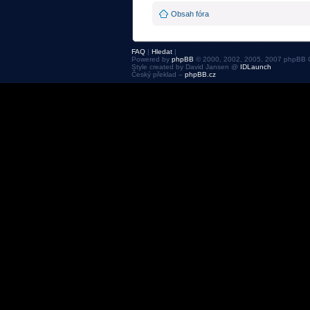
Obsah fóra
FAQ
|
Hledat
|
Powered by
phpBB
© 2000, 2002, 2005, 2007 phpBB 
Style created by David Jansen @
IDLaunch
Český překlad –
phpBB.cz