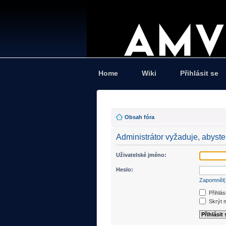
Home
Wiki
Přihlásit se
Obsah fóra
Administrátor vyžaduje, abyste 
Uživatelské jméno:
Heslo:
Zapomněl(
Přihlás
Skrýt m