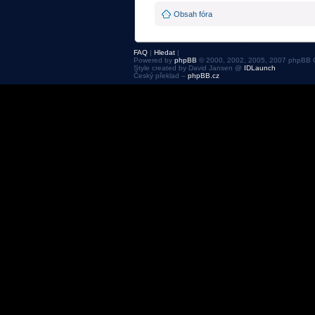
Obsah fóra
FAQ
|
Hledat
|
Powered by
phpBB
© 2000, 2002, 2005, 2007 phpBB 
Style created by David Jansen @
IDLaunch
Český překlad –
phpBB.cz