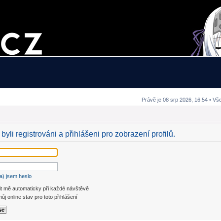
Právě je 08 srp 2026, 16:54 • Vš
byli registrováni a přihlášeni pro zobrazení profilů.
a) jsem heslo
it mě automaticky při každé návštěvě
ůj online stav pro toto přihlášení