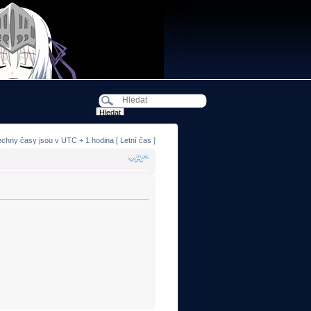
echny časy jsou v UTC + 1 hodina [ Letní čas ]