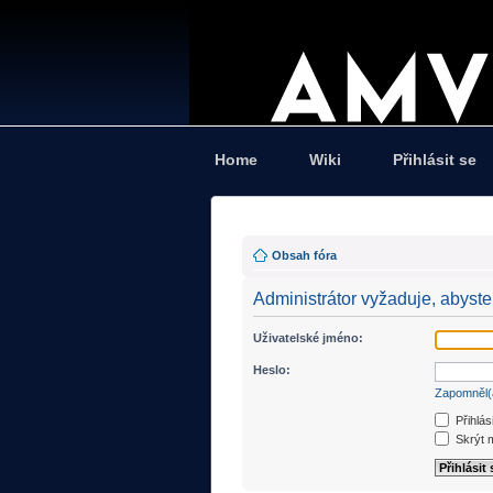
Home
Wiki
Přihlásit se
Obsah fóra
Administrátor vyžaduje, abyste 
Uživatelské jméno:
Heslo:
Zapomněl(
Přihlás
Skrýt m