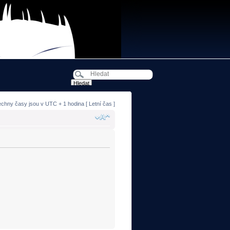
echny časy jsou v UTC + 1 hodina [ Letní čas ]