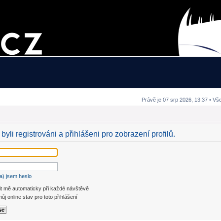
Právě je 07 srp 2026, 13:37 • Vš
byli registrováni a přihlášeni pro zobrazení profilů.
a) jsem heslo
it mě automaticky při každé návštěvě
ůj online stav pro toto přihlášení