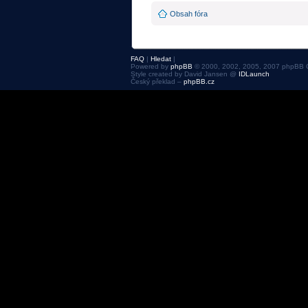
Obsah fóra
FAQ
|
Hledat
|
Powered by
phpBB
© 2000, 2002, 2005, 2007 phpBB 
Style created by David Jansen @
IDLaunch
Český překlad –
phpBB.cz