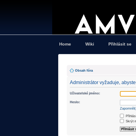
Home
Wiki
Přihlásit se
Obsah fóra
Administrátor vyžaduje, abyste 
Uživatelské jméno:
Heslo:
Zapomněl(
Přihlás
Skrýt m