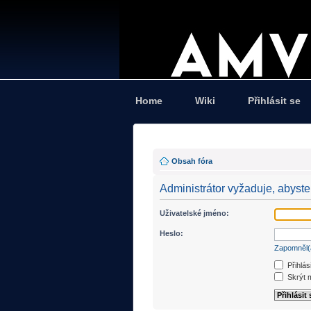
Home
Wiki
Přihlásit se
Obsah fóra
Administrátor vyžaduje, abyste 
Uživatelské jméno:
Heslo:
Zapomněl(
Přihlás
Skrýt m