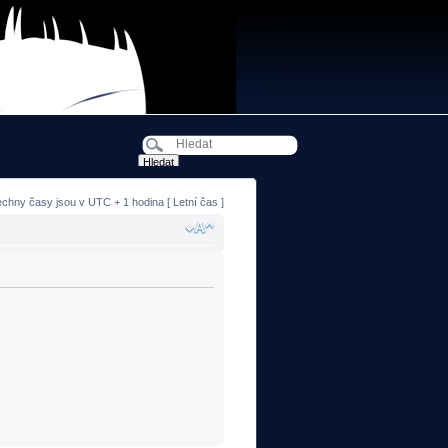
echny časy jsou v UTC + 1 hodina [ Letní čas ]