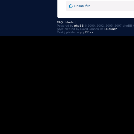
Obsah fóra
FAQ
|
Hledat
|
Powered by
phpBB
© 2000, 2002, 2005, 2007 phpBB 
Style created by David Jansen @
IDLaunch
Český překlad –
phpBB.cz