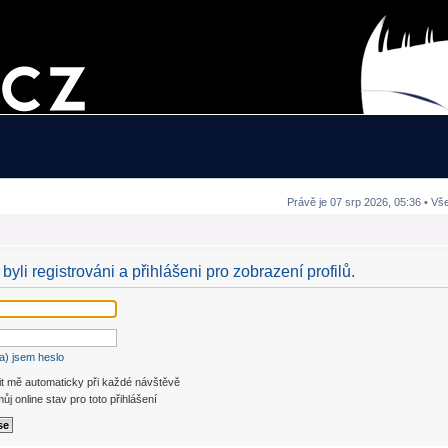
Právě je 07 srp 2026, 05:36 • Vš
byli registrováni a přihlášeni pro zobrazení profilů.
a) jsem heslo
it mě automaticky při každé návštěvě
ůj online stav pro toto přihlášení