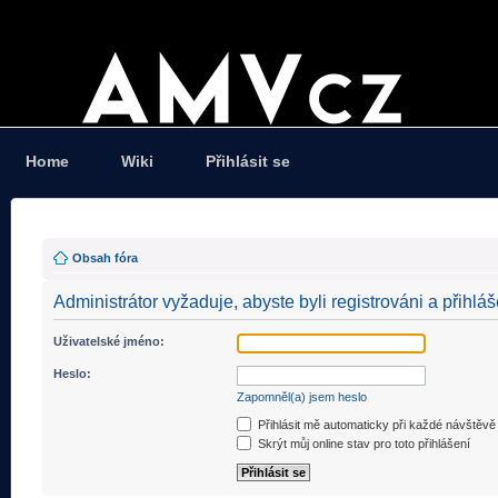
Home
Wiki
Přihlásit se
Obsah fóra
Administrátor vyžaduje, abyste byli registrováni a přihláš
Uživatelské jméno:
Heslo:
Zapomněl(a) jsem heslo
Přihlásit mě automaticky při každé návštěvě
Skrýt můj online stav pro toto přihlášení