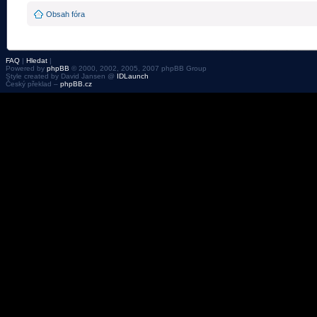
Obsah fóra
FAQ
|
Hledat
|
Powered by
phpBB
© 2000, 2002, 2005, 2007 phpBB Group
Style created by David Jansen @
IDLaunch
Český překlad –
phpBB.cz