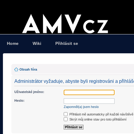
Home
Wiki
Přihlásit se
Obsah fóra
Administrátor vyžaduje, abyste byli registrováni a přihláš
Uživatelské jméno:
Heslo:
Zapomněl(a) jsem heslo
Přihlásit mě automaticky při každé návštěvě
Skrýt můj online stav pro toto přihlášení