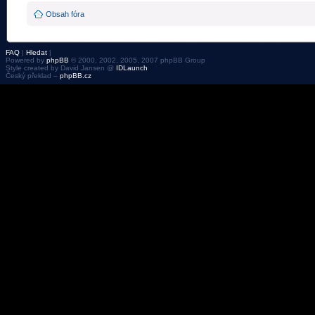
Obsah fóra
FAQ
|
Hledat
|
Powered by
phpBB
© 2000, 2002, 2005, 2007 phpBB Group
Style created by David Jansen @
IDLaunch
Český překlad –
phpBB.cz