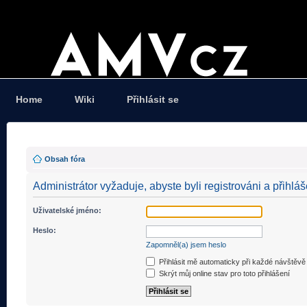
Home
Wiki
Přihlásit se
Obsah fóra
Administrátor vyžaduje, abyste byli registrováni a přihláš
Uživatelské jméno:
Heslo:
Zapomněl(a) jsem heslo
Přihlásit mě automaticky při každé návštěvě
Skrýt můj online stav pro toto přihlášení