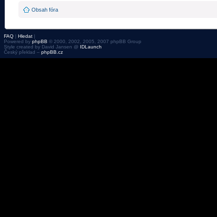
Obsah fóra
FAQ
|
Hledat
|
Powered by
phpBB
© 2000, 2002, 2005, 2007 phpBB Group
Style created by David Jansen @
IDLaunch
Český překlad –
phpBB.cz