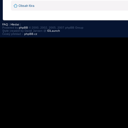
Obsah fóra
FAQ
|
Hledat
|
Powered by
phpBB
© 2000, 2002, 2005, 2007 phpBB Group
Style created by David Jansen @
IDLaunch
Český překlad –
phpBB.cz