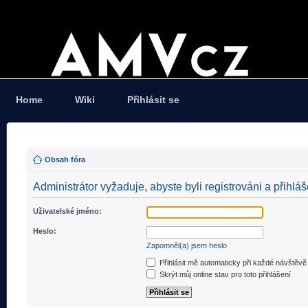
Home
Wiki
Přihlásit se
Obsah fóra
Administrátor vyžaduje, abyste byli registrováni a přihláš
Uživatelské jméno:
Heslo:
Zapomněl(a) jsem heslo
Přihlásit mě automaticky při každé návštěvě
Skrýt můj online stav pro toto přihlášení