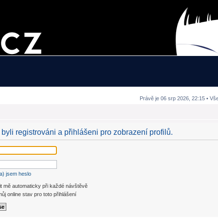
Právě je 06 srp 2026, 22:15 • Vš
byli registrováni a přihlášeni pro zobrazení profilů.
a) jsem heslo
it mě automaticky při každé návštěvě
ůj online stav pro toto přihlášení