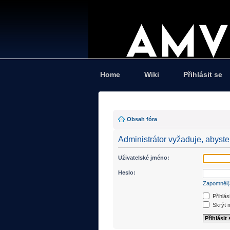
Home
Wiki
Přihlásit se
Obsah fóra
Administrátor vyžaduje, abyste 
Uživatelské jméno:
Heslo:
Zapomněl(
Přihlás
Skrýt m