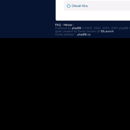
Obsah fóra
FAQ
|
Hledat
|
Powered by
phpBB
© 2000, 2002, 2005, 2007 phpBB 
Style created by David Jansen @
IDLaunch
Český překlad –
phpBB.cz