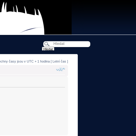
echny časy jsou v UTC + 1 hodina [ Letní čas ]