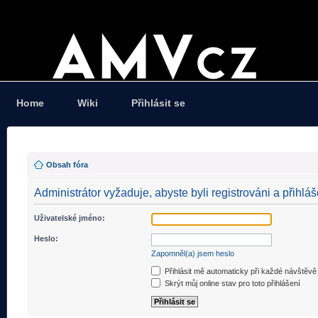
Home
Wiki
Přihlásit se
Obsah fóra
Administrátor vyžaduje, abyste byli registrováni a přihláš
Uživatelské jméno:
Heslo:
Zapomněl(a) jsem heslo
Přihlásit mě automaticky při každé návštěvě
Skrýt můj online stav pro toto přihlášení