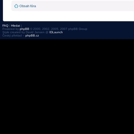
Obsah fóra
FAQ
|
Hledat
|
Powered by
phpBB
© 2000, 2002, 2005, 2007 phpBB Group
Style created by David Jansen @
IDLaunch
Český překlad –
phpBB.cz