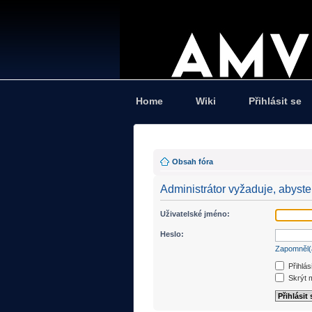
Home
Wiki
Přihlásit se
Obsah fóra
Administrátor vyžaduje, abyste 
Uživatelské jméno:
Heslo:
Zapomněl(
Přihlás
Skrýt m