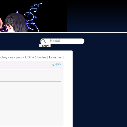
echny časy jsou v UTC + 1 hodina [ Letní čas ]