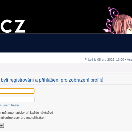
Právě je 08 srp 2026, 13:00 • Vš
byli registrováni a přihlášeni pro zobrazení profilů.
a) jsem heslo
it mě automaticky při každé návštěvě
ůj online stav pro toto přihlášení