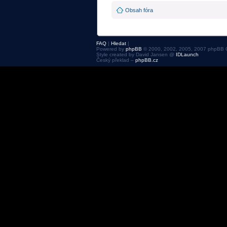
Obsah fóra
FAQ
|
Hledat
|
Powered by
phpBB
© 2000, 2002, 2005, 2007 phpBB 
Style created by David Jansen @
IDLaunch
Český překlad –
phpBB.cz