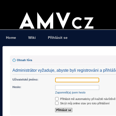
Home
Wiki
Přihlásit se
Obsah fóra
Administrátor vyžaduje, abyste byli registrováni a přihláš
Uživatelské jméno:
Heslo:
Zapomněl(a) jsem heslo
Přihlásit mě automaticky při každé návštěvě
Skrýt můj online stav pro toto přihlášení