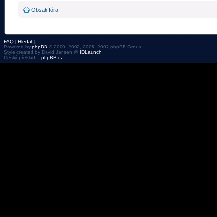
Obsah fóra
FAQ
|
Hledat
|
Powered by
phpBB
© 2000, 2002, 2005, 2007 phpBB Group
Style created by David Jansen @
IDLaunch
Český překlad –
phpBB.cz