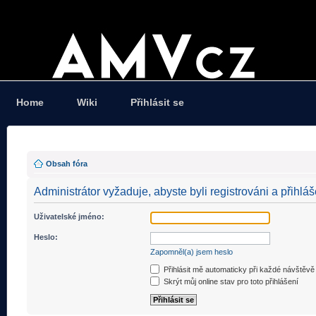
Home
Wiki
Přihlásit se
Obsah fóra
Administrátor vyžaduje, abyste byli registrováni a přihláš
Uživatelské jméno:
Heslo:
Zapomněl(a) jsem heslo
Přihlásit mě automaticky při každé návštěvě
Skrýt můj online stav pro toto přihlášení