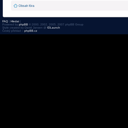
Obsah fóra
FAQ
|
Hledat
|
Powered by
phpBB
© 2000, 2002, 2005, 2007 phpBB Group
Style created by David Jansen @
IDLaunch
Český překlad –
phpBB.cz