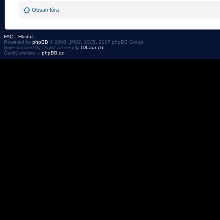
Obsah fóra
FAQ
|
Hledat
|
Powered by
phpBB
© 2000, 2002, 2005, 2007 phpBB Group
Style created by David Jansen @
IDLaunch
Český překlad –
phpBB.cz