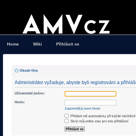
Home
Wiki
Přihlásit se
Obsah fóra
Administrátor vyžaduje, abyste byli registrováni a přihláš
Uživatelské jméno:
Heslo:
Zapomněl(a) jsem heslo
Přihlásit mě automaticky při každé návštěvě
Skrýt můj online stav pro toto přihlášení