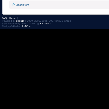
Obsah fóra
FAQ
|
Hledat
|
Powered by
phpBB
© 2000, 2002, 2005, 2007 phpBB Group
Style created by David Jansen @
IDLaunch
Český překlad –
phpBB.cz