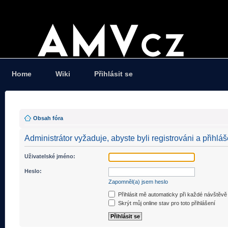
Home
Wiki
Přihlásit se
Obsah fóra
Administrátor vyžaduje, abyste byli registrováni a přihláš
Uživatelské jméno:
Heslo:
Zapomněl(a) jsem heslo
Přihlásit mě automaticky při každé návštěvě
Skrýt můj online stav pro toto přihlášení