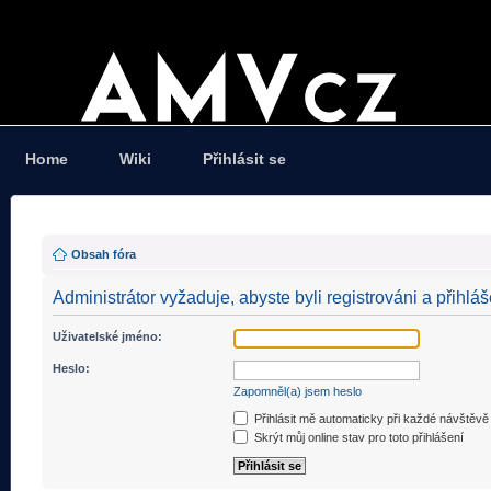
Home
Wiki
Přihlásit se
Obsah fóra
Administrátor vyžaduje, abyste byli registrováni a přihláš
Uživatelské jméno:
Heslo:
Zapomněl(a) jsem heslo
Přihlásit mě automaticky při každé návštěvě
Skrýt můj online stav pro toto přihlášení