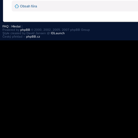
Obsah fóra
FAQ
|
Hledat
|
Powered by
phpBB
© 2000, 2002, 2005, 2007 phpBB Group
Style created by David Jansen @
IDLaunch
Český překlad –
phpBB.cz