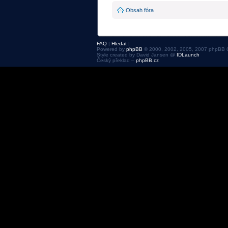
Obsah fóra
FAQ
|
Hledat
|
Powered by
phpBB
© 2000, 2002, 2005, 2007 phpBB 
Style created by David Jansen @
IDLaunch
Český překlad –
phpBB.cz