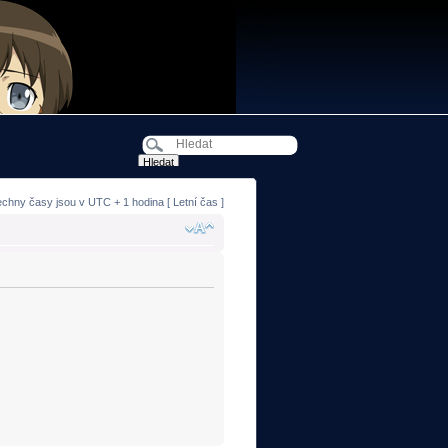
echny časy jsou v UTC + 1 hodina [ Letní čas ]