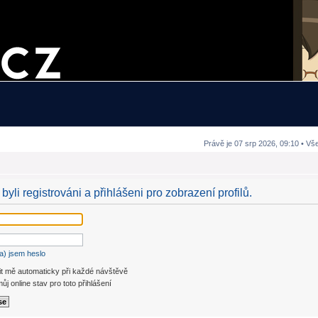
Právě je 07 srp 2026, 09:10 • Vš
byli registrováni a přihlášeni pro zobrazení profilů.
a) jsem heslo
it mě automaticky při každé návštěvě
ůj online stav pro toto přihlášení