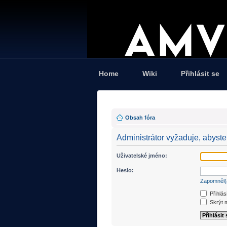
Home
Wiki
Přihlásit se
Obsah fóra
Administrátor vyžaduje, abyste 
Uživatelské jméno:
Heslo:
Zapomněl(
Přihlás
Skrýt m