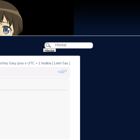
echny časy jsou v UTC + 1 hodina [ Letní čas ]