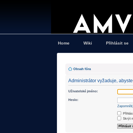
Home
Wiki
Přihlásit se
Obsah fóra
Administrátor vyžaduje, abyste 
Uživatelské jméno:
Heslo:
Zapomněl(
Přihlás
Skrýt m