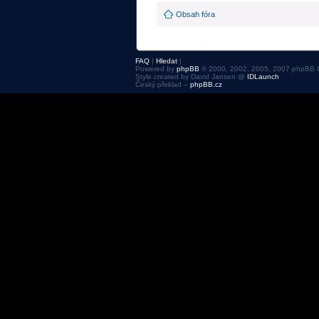
Obsah fóra
FAQ
|
Hledat
|
Powered by
phpBB
© 2000, 2002, 2005, 2007 phpBB 
Style created by David Jansen @
IDLaunch
Český překlad –
phpBB.cz