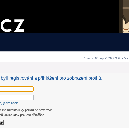
Právě je 06 srp 2026, 09:48 • Vš
byli registrováni a přihlášeni pro zobrazení profilů.
a) jsem heslo
it mě automaticky při každé návštěvě
ůj online stav pro toto přihlášení