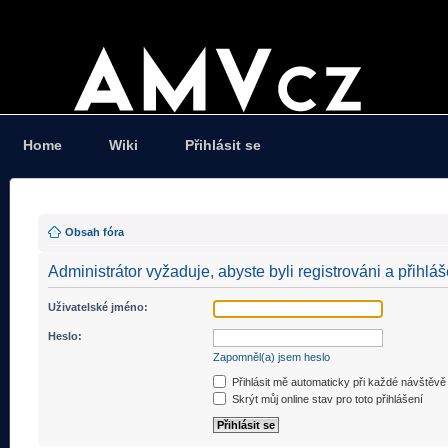
Home
Wiki
Přihlásit se
Obsah fóra
Administrátor vyžaduje, abyste byli registrováni a přihláš
Uživatelské jméno:
Heslo:
Zapomněl(a) jsem heslo
Přihlásit mě automaticky při každé návštěvě
Skrýt můj online stav pro toto přihlášení