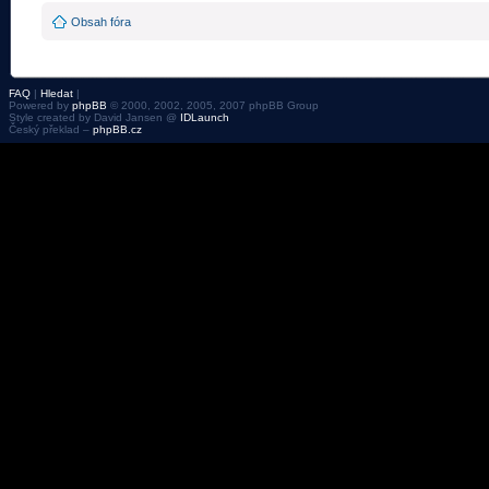
Obsah fóra
FAQ
|
Hledat
|
Powered by
phpBB
© 2000, 2002, 2005, 2007 phpBB Group
Style created by David Jansen @
IDLaunch
Český překlad –
phpBB.cz