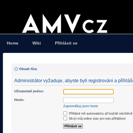
Home
Wiki
Přihlásit se
Obsah fóra
Administrátor vyžaduje, abyste byli registrováni a přihláš
Uživatelské jméno:
Heslo:
Zapomněl(a) jsem heslo
Přihlásit mě automaticky při každé návštěvě
Skrýt můj online stav pro toto přihlášení