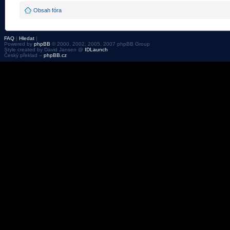
Obsah fóra
FAQ
|
Hledat
|
Powered by
phpBB
© 2000, 2002, 2005, 2007 phpBB Group
Style created by David Jansen @
IDLaunch
Český překlad –
phpBB.cz