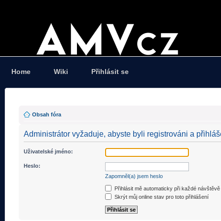
Home
Wiki
Přihlásit se
Obsah fóra
Administrátor vyžaduje, abyste byli registrováni a přihláš
Uživatelské jméno:
Heslo:
Zapomněl(a) jsem heslo
Přihlásit mě automaticky při každé návštěvě
Skrýt můj online stav pro toto přihlášení