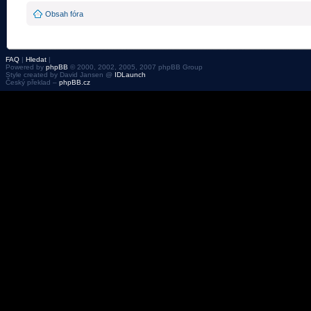
Obsah fóra
FAQ
|
Hledat
|
Powered by
phpBB
© 2000, 2002, 2005, 2007 phpBB Group
Style created by David Jansen @
IDLaunch
Český překlad –
phpBB.cz