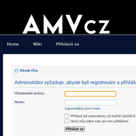
Home
Wiki
Přihlásit se
Obsah fóra
Administrátor vyžaduje, abyste byli registrováni a přihláš
Uživatelské jméno:
Heslo:
Zapomněl(a) jsem heslo
Přihlásit mě automaticky při každé návštěvě
Skrýt můj online stav pro toto přihlášení