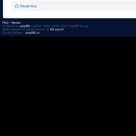
Obsah fóra
FAQ
|
Hledat
|
Powered by
phpBB
© 2000, 2002, 2005, 2007 phpBB Group
Style created by David Jansen @
IDLaunch
Český překlad –
phpBB.cz