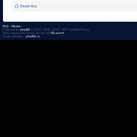
Obsah fóra
FAQ
|
Hledat
|
Powered by
phpBB
© 2000, 2002, 2005, 2007 phpBB Group
Style created by David Jansen @
IDLaunch
Český překlad –
phpBB.cz