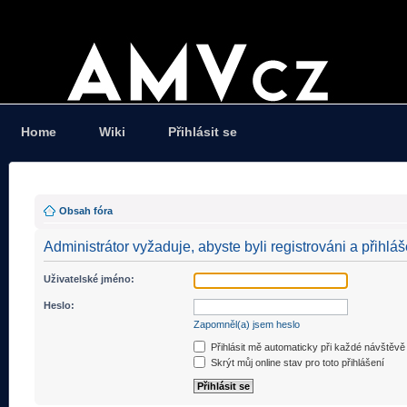
Home
Wiki
Přihlásit se
Obsah fóra
Administrátor vyžaduje, abyste byli registrováni a přihláš
Uživatelské jméno:
Heslo:
Zapomněl(a) jsem heslo
Přihlásit mě automaticky při každé návštěvě
Skrýt můj online stav pro toto přihlášení