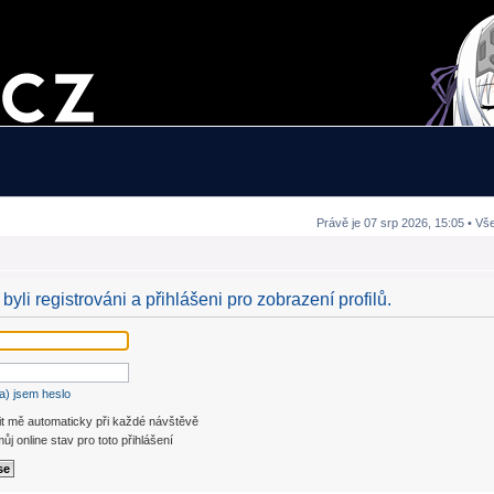
Právě je 07 srp 2026, 15:05 • Vš
byli registrováni a přihlášeni pro zobrazení profilů.
a) jsem heslo
it mě automaticky při každé návštěvě
ůj online stav pro toto přihlášení