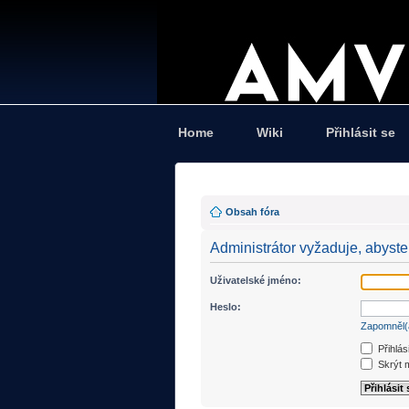
Home
Wiki
Přihlásit se
Obsah fóra
Administrátor vyžaduje, abyste 
Uživatelské jméno:
Heslo:
Zapomněl(
Přihlás
Skrýt m