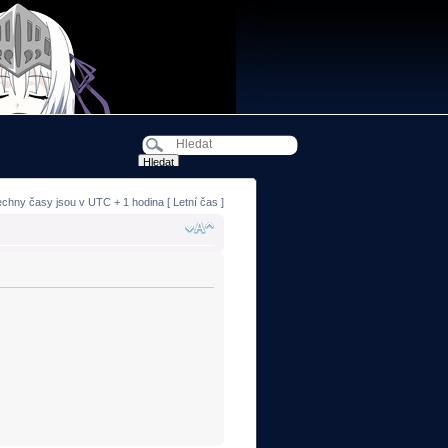
echny časy jsou v UTC + 1 hodina [ Letní čas ]