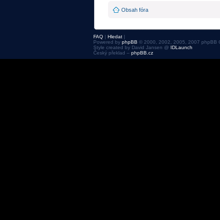
Obsah fóra
FAQ
|
Hledat
|
Powered by
phpBB
© 2000, 2002, 2005, 2007 phpBB 
Style created by David Jansen @
IDLaunch
Český překlad –
phpBB.cz