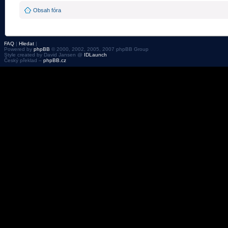
Obsah fóra
FAQ
|
Hledat
|
Powered by
phpBB
© 2000, 2002, 2005, 2007 phpBB Group
Style created by David Jansen @
IDLaunch
Český překlad –
phpBB.cz