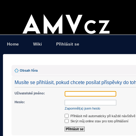
Home
Wiki
Přihlásit se
Obsah fóra
Musíte se přihlásit, pokud chcete posílat příspěvky do toh
Uživatelské jméno:
Heslo:
Zapomněl(a) jsem heslo
Přihlásit mě automaticky při každé návštěvě
Skrýt můj online stav pro toto přihlášení