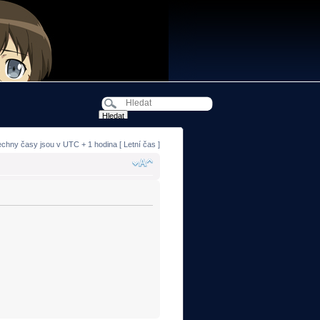
echny časy jsou v UTC + 1 hodina [ Letní čas ]