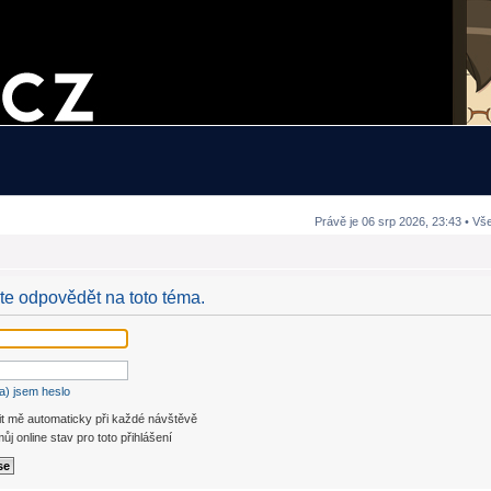
Právě je 06 srp 2026, 23:43 • Vš
ete odpovědět na toto téma.
a) jsem heslo
it mě automaticky při každé návštěvě
ůj online stav pro toto přihlášení