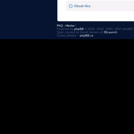
Obsah fóra
FAQ
|
Hledat
|
Powered by
phpBB
© 2000, 2002, 2005, 2007 phpBB 
Style created by David Jansen @
IDLaunch
Český překlad –
phpBB.cz