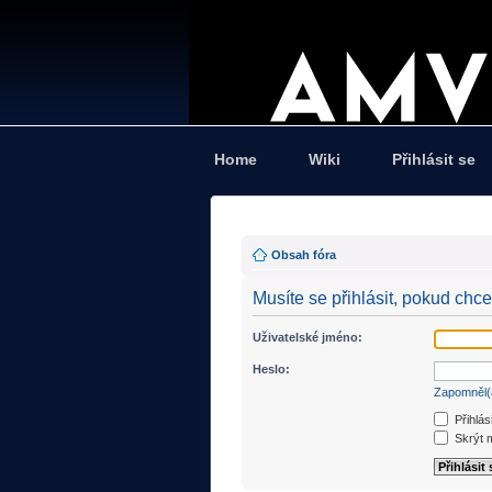
Home
Wiki
Přihlásit se
Obsah fóra
Musíte se přihlásit, pokud chc
Uživatelské jméno:
Heslo:
Zapomněl(
Přihlás
Skrýt m