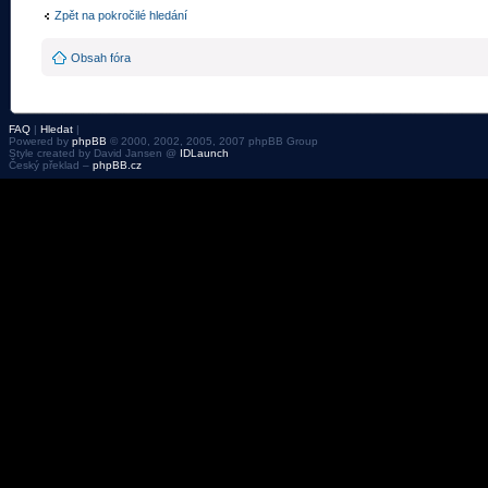
Zpět na pokročilé hledání
Obsah fóra
FAQ
|
Hledat
|
Powered by
phpBB
© 2000, 2002, 2005, 2007 phpBB Group
Style created by David Jansen @
IDLaunch
Český překlad –
phpBB.cz