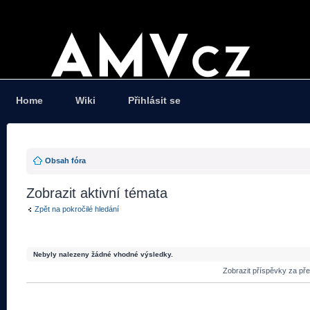
Home
Wiki
Přihlásit se
Obsah fóra
Zobrazit aktivní témata
Zpět na pokročilé hledání
Nebyly nalezeny žádné vhodné výsledky.
Zobrazit příspěvky za př