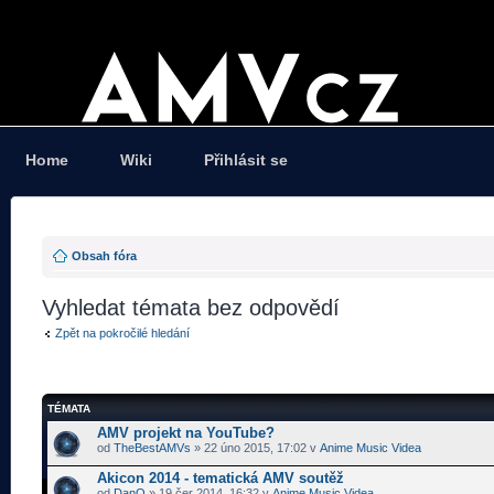
Home
Wiki
Přihlásit se
Obsah fóra
Vyhledat témata bez odpovědí
Zpět na pokročilé hledání
TÉMATA
AMV projekt na YouTube?
od
TheBestAMVs
» 22 úno 2015, 17:02 v
Anime Music Videa
Akicon 2014 - tematická AMV soutěž
od
DanQ
» 19 čer 2014, 16:32 v
Anime Music Videa