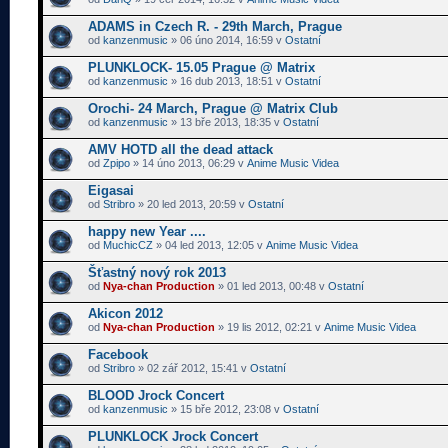
ADAMS in Czech R. - 29th March, Prague
od
kanzenmusic
» 06 úno 2014, 16:59 v
Ostatní
PLUNKLOCK- 15.05 Prague @ Matrix
od
kanzenmusic
» 16 dub 2013, 18:51 v
Ostatní
Orochi- 24 March, Prague @ Matrix Club
od
kanzenmusic
» 13 bře 2013, 18:35 v
Ostatní
AMV HOTD all the dead attack
od
Zpipo
» 14 úno 2013, 06:29 v
Anime Music Videa
Eigasai
od
Stribro
» 20 led 2013, 20:59 v
Ostatní
happy new Year ....
od
MuchicCZ
» 04 led 2013, 12:05 v
Anime Music Videa
Šťastný nový rok 2013
od
Nya-chan Production
» 01 led 2013, 00:48 v
Ostatní
Akicon 2012
od
Nya-chan Production
» 19 lis 2012, 02:21 v
Anime Music Videa
Facebook
od
Stribro
» 02 zář 2012, 15:41 v
Ostatní
BLOOD Jrock Concert
od
kanzenmusic
» 15 bře 2012, 23:08 v
Ostatní
PLUNKLOCK Jrock Concert