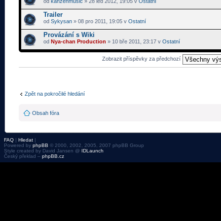
od
kanzenmusic
» 28 led 2012, 19:05 v
Ostatní
Trailer
od
Sykysan
» 08 pro 2011, 19:05 v
Ostatní
Provázání s Wiki
od
Nya-chan Production
» 10 bře 2011, 23:17 v
Ostatní
Zobrazit příspěvky za předchozí
Zpět na pokročilé hledání
Obsah fóra
FAQ
|
Hledat
|
Powered by
phpBB
© 2000, 2002, 2005, 2007 phpBB Group
Style created by David Jansen @
IDLaunch
Český překlad –
phpBB.cz