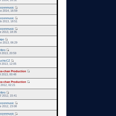
anzenmusic
no 2014, 16:59
anzenmusic
ub 2013, 18:51
anzenmusic
e 2013, 18:35
pipo
no 2013, 06:29
ribro
d 2013, 20:59
uchicCZ
d 2013, 12:05
ya-chan Production
d 2013, 00:48
ya-chan Production
s 2012, 02:21
ribro
ř 2012, 15:41
anzenmusic
e 2012, 23:08
anzenmusic