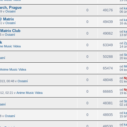
arch, Prague
od
k
0
49176
59 v
Ostatní
06 ú
 Matrix
od
k
0
49439
51 v
Ostatní
16 d
Matrix Club
od
k
0
49062
35 v
Ostatní
13 bř
ck
od
Z
0
63349
me Music Videa
14 ú
od
St
0
50288
atní
20 le
od
M
0
65474
Anime Music Videa
04 le
od
N
0
48046
2013, 00:48 v
Ostatní
01 le
od
N
0
66665
012, 02:21 v
Anime Music Videa
19 li
od
St
0
48381
atní
02 zá
od
k
0
48935
08 v
Ostatní
15 bř
od
k
0
48530