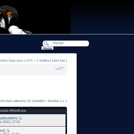
echny časy jsou v UTC + 1 hodina [ Letní čas ]
ním bylo nalezeno 15 výsledků • Stránka
1
z
1
EDNÍ PŘÍSPĚVEK
heBestAMVs
no 2015, 17:02
anQ
r 2014, 16:32