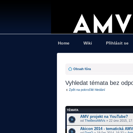
Home
Wiki
Přihlásit se
Obsah fóra
Vyhledat témata bez odp
Zpět na pokročilé hledání
TÉMATA
AMV projekt na YouTube?
od
TheBestAMVs
» 22 úno 2015, 17
Akicon 2014 - tematická AMV
od
DanQ
» 19 čer 2014, 16:32 v
Ani