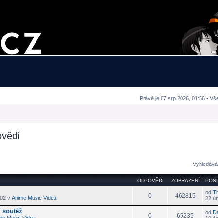
Právě je 07 srp 2026, 01:56 • Vš
ovědí
Vyhledává
ODPOVĚDI
ZOBRAZENÍ
POSL
od
T
0
462815
:02 v
Anime Music Videa
22 ú
 soutěž
od
D
0
65235
me Music Videa
19 če