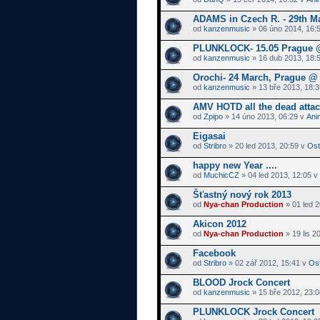
ADAMS in Czech R. - 29th M
od
kanzenmusic
» 06 úno 2014, 16:
PLUNKLOCK- 15.05 Prague @
od
kanzenmusic
» 16 dub 2013, 18:
Orochi- 24 March, Prague @ 
od
kanzenmusic
» 13 bře 2013, 18:
AMV HOTD all the dead atta
od
Zpipo
» 14 úno 2013, 06:29 v
Ani
Eigasai
od
Stribro
» 20 led 2013, 20:59 v
Ost
happy new Year ....
od
MuchicCZ
» 04 led 2013, 12:05 v
Šťastný nový rok 2013
od
Nya-chan Production
» 01 led 
Akicon 2012
od
Nya-chan Production
» 19 lis 2
Facebook
od
Stribro
» 02 zář 2012, 15:41 v
Ost
BLOOD Jrock Concert
od
kanzenmusic
» 15 bře 2012, 23:
PLUNKLOCK Jrock Concert