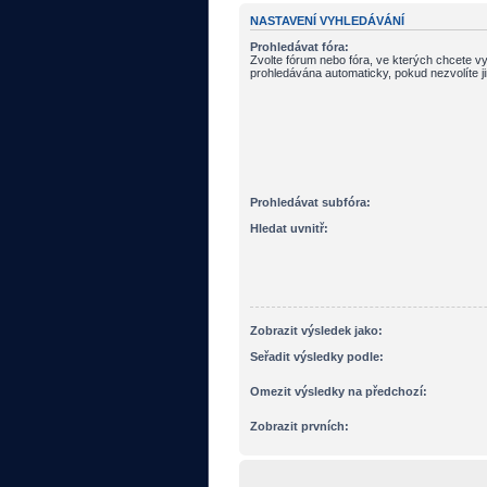
NASTAVENÍ VYHLEDÁVÁNÍ
Prohledávat fóra:
Zvolte fórum nebo fóra, ve kterých chcete vy
prohledávána automaticky, pokud nezvolíte j
Prohledávat subfóra:
Hledat uvnitř:
Zobrazit výsledek jako:
Seřadit výsledky podle:
Omezit výsledky na předchozí:
Zobrazit prvních: