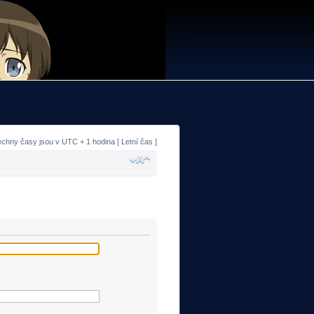
echny časy jsou v UTC + 1 hodina [ Letní čas ]