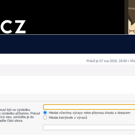
Právě je 07 srp 2026, 18:00 • Vš
usí být ve výsledku
Hledat všechny výrazy nebo přesnou shodu s dotazem
 výsledku přítomno. Pokud
íce slov, umístěte je do
Hledat kterýkoliv z výrazů
adíte část slova