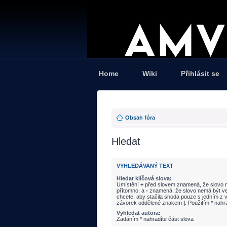
Home
Wiki
Přihlásit se
Obsah fóra
Hledat
VYHLEDÁVANÝ TEXT
Hledat klíčová slova:
Umístění
+
před slovem znamená, že slovo m
přítomno, a
-
znamená, že slovo nemá být ve
chcete, aby stačila shoda pouze s jedním z v
závorek oddělené znakem
|
. Použitím * nahr
Vyhledat autora:
Zadáním * nahradíte část slova