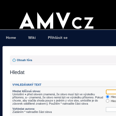
Home
Wiki
Přihlásit se
Obsah fóra
Hledat
VYHLEDÁVANÝ TEXT
Hledat klíčová slova:
Umístění
+
před slovem znamená, že slovo musí být ve výsledku
Hled
přítomno, a
-
znamená, že slovo nemá být ve výsledku přítomno. Pokud
chcete, aby stačila shoda pouze s jedním z více slov, umístěte je do
Hled
závorek oddělené znakem
|
. Použitím * nahradíte část slova
Vyhledat autora:
Zadáním * nahradíte část slova