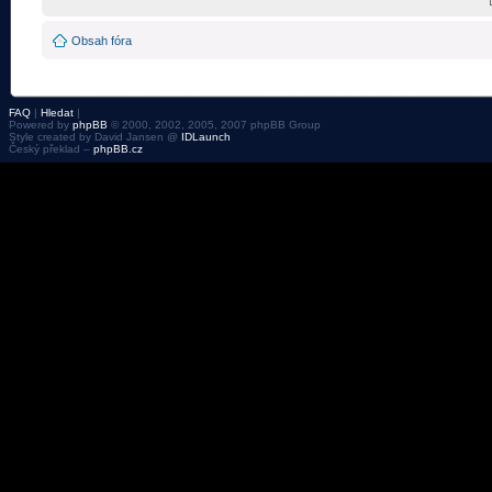
Obsah fóra
FAQ
|
Hledat
|
Powered by
phpBB
© 2000, 2002, 2005, 2007 phpBB Group
Style created by David Jansen @
IDLaunch
Český překlad –
phpBB.cz