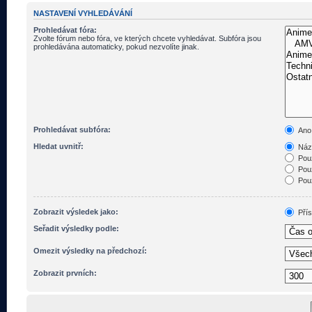
NASTAVENÍ VYHLEDÁVÁNÍ
Prohledávat fóra:
Zvolte fórum nebo fóra, ve kterých chcete vyhledávat. Subfóra jsou
prohledávána automaticky, pokud nezvolíte jinak.
Prohledávat subfóra:
Ano
Hledat uvnitř:
Názv
Pouz
Pouz
Pouz
Zobrazit výsledek jako:
Pří
Seřadit výsledky podle:
Omezit výsledky na předchozí:
Zobrazit prvních: