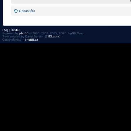
Obsah fóra
FAQ
|
Hledat
|
Powered by
phpBB
© 2000, 2002, 2005, 2007 phpBB Group
Style created by David Jansen @
IDLaunch
Český překlad –
phpBB.cz