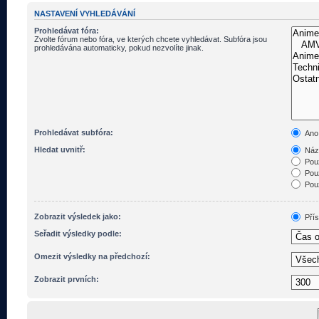
NASTAVENÍ VYHLEDÁVÁNÍ
Prohledávat fóra:
Zvolte fórum nebo fóra, ve kterých chcete vyhledávat. Subfóra jsou
prohledávána automaticky, pokud nezvolíte jinak.
Prohledávat subfóra:
Ano
Hledat uvnitř:
Názv
Pouz
Pouz
Pouz
Zobrazit výsledek jako:
Pří
Seřadit výsledky podle:
Omezit výsledky na předchozí:
Zobrazit prvních: