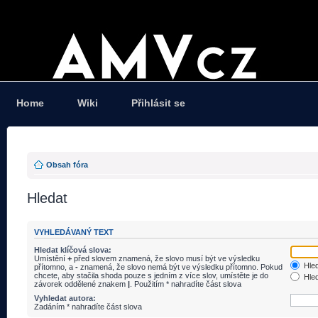
Home
Wiki
Přihlásit se
Obsah fóra
Hledat
VYHLEDÁVANÝ TEXT
Hledat klíčová slova:
Umístění
+
před slovem znamená, že slovo musí být ve výsledku
Hled
přítomno, a
-
znamená, že slovo nemá být ve výsledku přítomno. Pokud
chcete, aby stačila shoda pouze s jedním z více slov, umístěte je do
Hled
závorek oddělené znakem
|
. Použitím * nahradíte část slova
Vyhledat autora:
Zadáním * nahradíte část slova