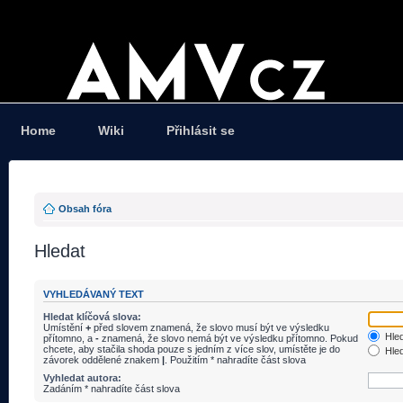
Home
Wiki
Přihlásit se
Obsah fóra
Hledat
VYHLEDÁVANÝ TEXT
Hledat klíčová slova:
Umístění
+
před slovem znamená, že slovo musí být ve výsledku
Hled
přítomno, a
-
znamená, že slovo nemá být ve výsledku přítomno. Pokud
chcete, aby stačila shoda pouze s jedním z více slov, umístěte je do
Hled
závorek oddělené znakem
|
. Použitím * nahradíte část slova
Vyhledat autora:
Zadáním * nahradíte část slova