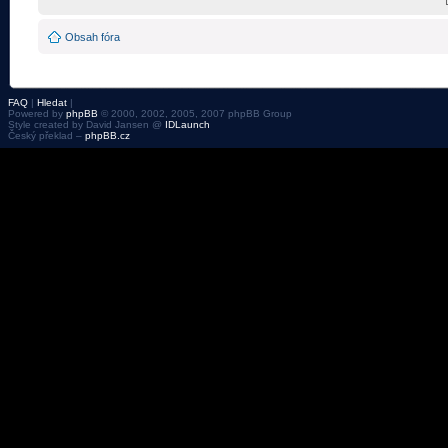
Obsah fóra
FAQ
|
Hledat
|
Powered by
phpBB
© 2000, 2002, 2005, 2007 phpBB Group
Style created by David Jansen @
IDLaunch
Český překlad –
phpBB.cz