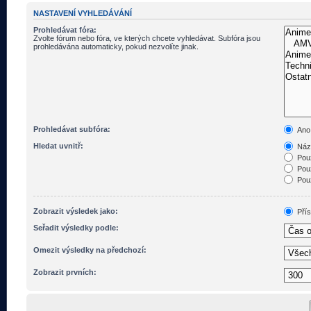
NASTAVENÍ VYHLEDÁVÁNÍ
Prohledávat fóra:
Zvolte fórum nebo fóra, ve kterých chcete vyhledávat. Subfóra jsou
prohledávána automaticky, pokud nezvolíte jinak.
Prohledávat subfóra:
Ano
Hledat uvnitř:
Názv
Pouz
Pouz
Pouz
Zobrazit výsledek jako:
Pří
Seřadit výsledky podle:
Omezit výsledky na předchozí:
Zobrazit prvních: