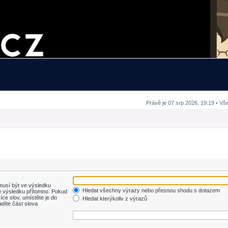
Právě je 07 srp 2026, 19:19 • Vš
usí být ve výsledku
Hledat všechny výrazy nebo přesnou shodu s dotazem
 výsledku přítomno. Pokud
íce slov, umístěte je do
Hledat kterýkoliv z výrazů
adíte část slova