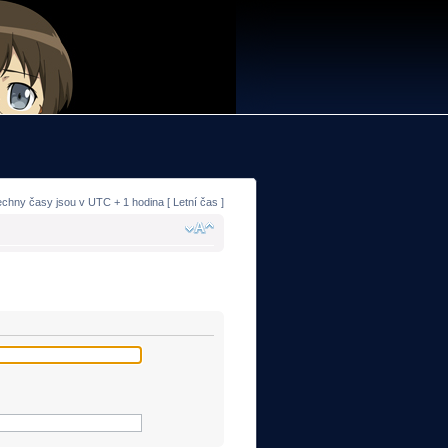
echny časy jsou v UTC + 1 hodina [ Letní čas ]