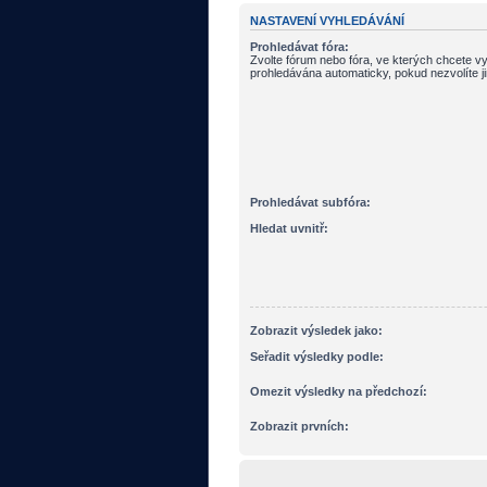
NASTAVENÍ VYHLEDÁVÁNÍ
Prohledávat fóra:
Zvolte fórum nebo fóra, ve kterých chcete vy
prohledávána automaticky, pokud nezvolíte j
Prohledávat subfóra:
Hledat uvnitř:
Zobrazit výsledek jako:
Seřadit výsledky podle:
Omezit výsledky na předchozí:
Zobrazit prvních: