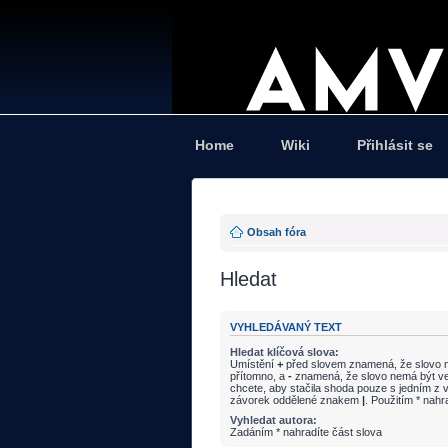
Home
Wiki
Přihlásit se
Obsah fóra
Hledat
VYHLEDÁVANÝ TEXT
Hledat klíčová slova:
Umístění
+
před slovem znamená, že slovo m
přítomno, a
-
znamená, že slovo nemá být ve
chcete, aby stačila shoda pouze s jedním z v
závorek oddělené znakem
|
. Použitím * nahr
Vyhledat autora:
Zadáním * nahradíte část slova