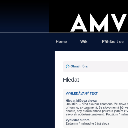
Home
Wiki
Přihlásit se
Obsah fóra
Hledat
VYHLEDÁVANÝ TEXT
Hledat klíčová slova:
Umístění
+
před slovem znamená, že slovo m
přítomno, a
-
znamená, že slovo nemá být ve
chcete, aby stačila shoda pouze s jedním z v
závorek oddělené znakem
|
. Použitím * nahr
Vyhledat autora:
Zadáním * nahradíte část slova