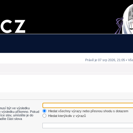
Právě je 07 srp 2026, 21:05 • Vš
usí být ve výsledku
Hledat všechny výrazy nebo přesnou shodu s dotazem
 výsledku přítomno. Pokud
íce slov, umístěte je do
Hledat kterýkoliv z výrazů
adíte část slova