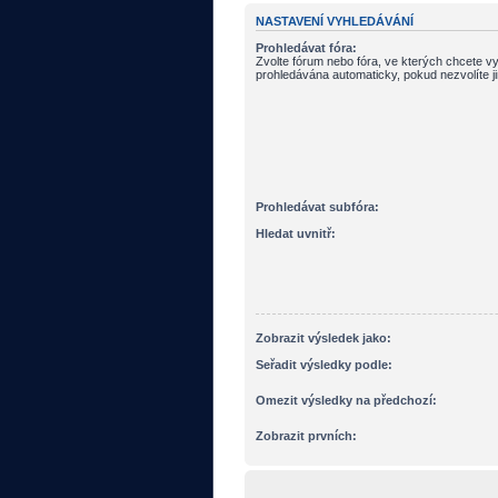
NASTAVENÍ VYHLEDÁVÁNÍ
Prohledávat fóra:
Zvolte fórum nebo fóra, ve kterých chcete vy
prohledávána automaticky, pokud nezvolíte j
Prohledávat subfóra:
Hledat uvnitř:
Zobrazit výsledek jako:
Seřadit výsledky podle:
Omezit výsledky na předchozí:
Zobrazit prvních: