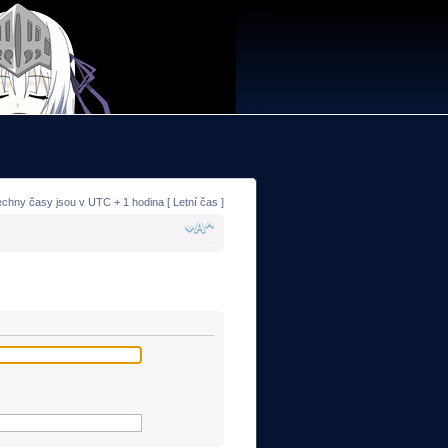
echny časy jsou v UTC + 1 hodina [ Letní čas ]