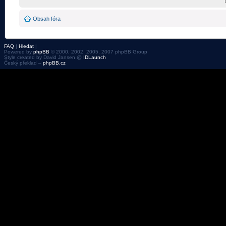
Obsah fóra
FAQ
|
Hledat
|
Powered by
phpBB
© 2000, 2002, 2005, 2007 phpBB Group
Style created by David Jansen @
IDLaunch
Český překlad –
phpBB.cz