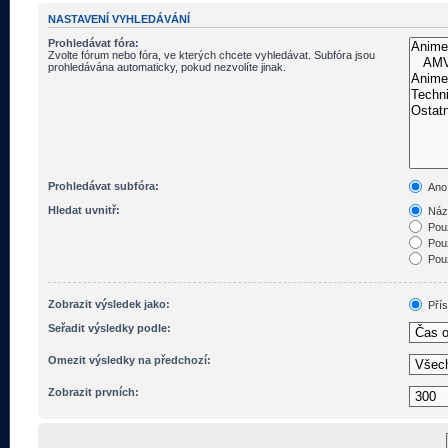
NASTAVENÍ VYHLEDÁVÁNÍ
Prohledávat fóra:
Zvolte fórum nebo fóra, ve kterých chcete vyhledávat. Subfóra jsou
prohledávána automaticky, pokud nezvolíte jinak.
Prohledávat subfóra:
Ano
Hledat uvnitř:
Názv
Pouz
Pouz
Pouz
Zobrazit výsledek jako:
Pří
Seřadit výsledky podle:
Omezit výsledky na předchozí:
Zobrazit prvních: