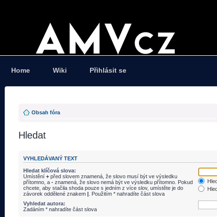
Home
Wiki
Přihlásit se
Obsah fóra
Hledat
VYHLEDÁVANÝ TEXT
Hledat klíčová slova:
Umístění
+
před slovem znamená, že slovo musí být ve výsledku
Hled
přítomno, a
-
znamená, že slovo nemá být ve výsledku přítomno. Pokud
chcete, aby stačila shoda pouze s jedním z více slov, umístěte je do
Hled
závorek oddělené znakem
|
. Použitím * nahradíte část slova
Vyhledat autora:
Zadáním * nahradíte část slova