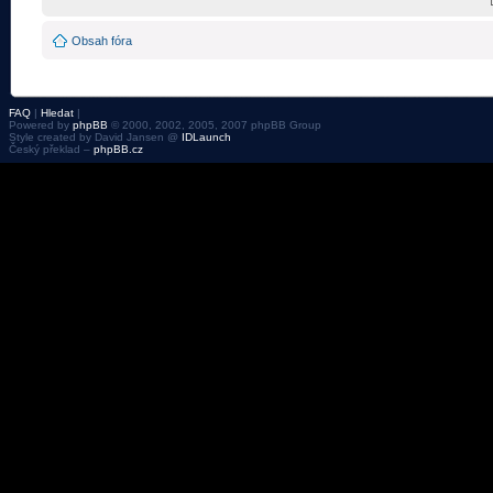
Obsah fóra
FAQ
|
Hledat
|
Powered by
phpBB
© 2000, 2002, 2005, 2007 phpBB Group
Style created by David Jansen @
IDLaunch
Český překlad –
phpBB.cz