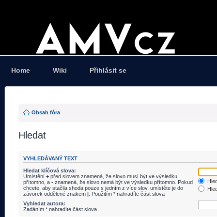
Home
Wiki
Přihlásit se
Obsah fóra
Hledat
VYHLEDÁVANÝ TEXT
Hledat klíčová slova:
Umístění
+
před slovem znamená, že slovo musí být ve výsledku
Hled
přítomno, a
-
znamená, že slovo nemá být ve výsledku přítomno. Pokud
chcete, aby stačila shoda pouze s jedním z více slov, umístěte je do
Hled
závorek oddělené znakem
|
. Použitím * nahradíte část slova
Vyhledat autora:
Zadáním * nahradíte část slova