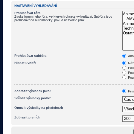
NASTAVENÍ VYHLEDÁVÁNÍ
Prohledávat fóra:
Zvolte fórum nebo fóra, ve kterých chcete vyhledávat. Subfóra jsou
prohledávána automaticky, pokud nezvolíte jinak.
Prohledávat subfóra:
Ano
Hledat uvnitř:
Názv
Pouz
Pouz
Pouz
Zobrazit výsledek jako:
Pří
Seřadit výsledky podle:
Omezit výsledky na předchozí:
Zobrazit prvních: