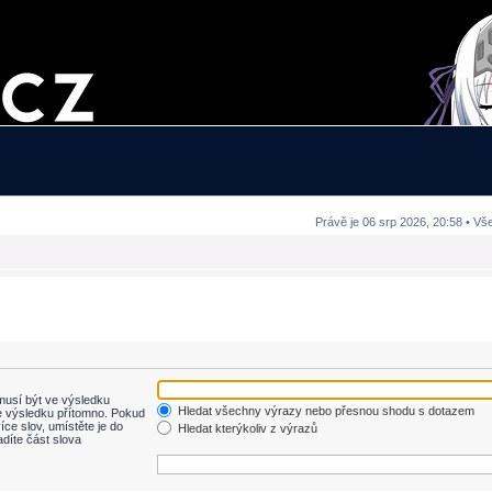
Právě je 06 srp 2026, 20:58 • Vš
usí být ve výsledku
Hledat všechny výrazy nebo přesnou shodu s dotazem
 výsledku přítomno. Pokud
íce slov, umístěte je do
Hledat kterýkoliv z výrazů
adíte část slova