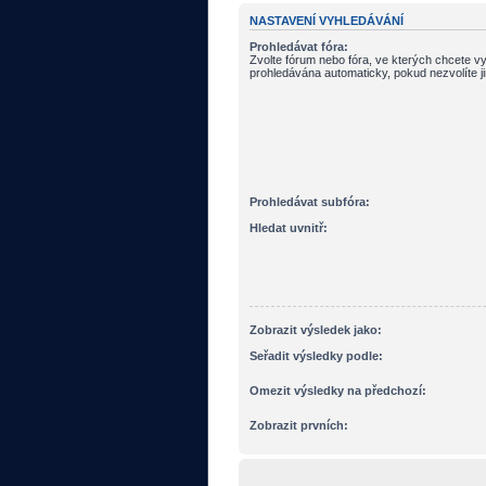
NASTAVENÍ VYHLEDÁVÁNÍ
Prohledávat fóra:
Zvolte fórum nebo fóra, ve kterých chcete vy
prohledávána automaticky, pokud nezvolíte j
Prohledávat subfóra:
Hledat uvnitř:
Zobrazit výsledek jako:
Seřadit výsledky podle:
Omezit výsledky na předchozí:
Zobrazit prvních: