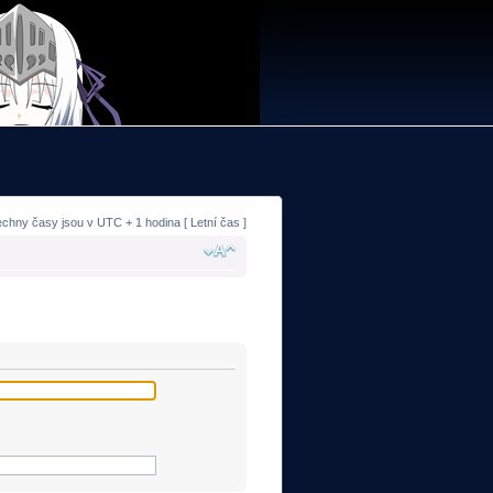
echny časy jsou v UTC + 1 hodina [ Letní čas ]