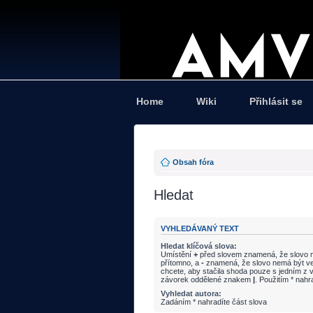
Home
Wiki
Přihlásit se
Obsah fóra
Hledat
VYHLEDÁVANÝ TEXT
Hledat klíčová slova:
Umístění
+
před slovem znamená, že slovo m
přítomno, a
-
znamená, že slovo nemá být ve
chcete, aby stačila shoda pouze s jedním z v
závorek oddělené znakem
|
. Použitím * nahr
Vyhledat autora:
Zadáním * nahradíte část slova