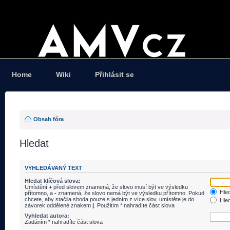
Home
Wiki
Přihlásit se
Obsah fóra
Hledat
VYHLEDÁVANÝ TEXT
Hledat klíčová slova:
Umístění
+
před slovem znamená, že slovo musí být ve výsledku
Hled
přítomno, a
-
znamená, že slovo nemá být ve výsledku přítomno. Pokud
chcete, aby stačila shoda pouze s jedním z více slov, umístěte je do
Hled
závorek oddělené znakem
|
. Použitím * nahradíte část slova
Vyhledat autora:
Zadáním * nahradíte část slova