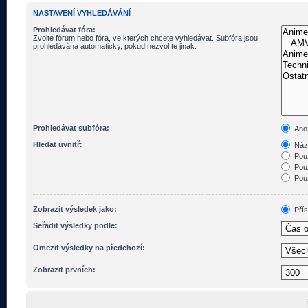
NASTAVENÍ VYHLEDÁVÁNÍ
Prohledávat fóra:
Zvolte fórum nebo fóra, ve kterých chcete vyhledávat. Subfóra jsou
prohledávána automaticky, pokud nezvolíte jinak.
Prohledávat subfóra:
Ano
Hledat uvnitř:
Názv
Pouz
Pouz
Pouz
Zobrazit výsledek jako:
Pří
Seřadit výsledky podle:
Omezit výsledky na předchozí:
Zobrazit prvních: