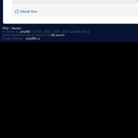
Obsah fóra
FAQ
|
Hledat
|
Powered by
phpBB
© 2000, 2002, 2005, 2007 phpBB Group
Style created by David Jansen @
IDLaunch
Český překlad –
phpBB.cz