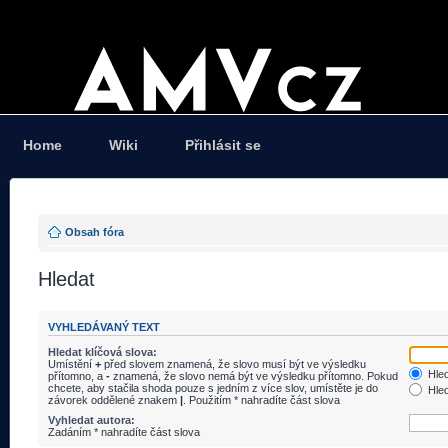
Home
Wiki
Přihlásit se
Obsah fóra
Hledat
VYHLEDÁVANÝ TEXT
Hledat klíčová slova:
Umístění
+
před slovem znamená, že slovo musí být ve výsledku
Hled
přítomno, a
-
znamená, že slovo nemá být ve výsledku přítomno. Pokud
chcete, aby stačila shoda pouze s jedním z více slov, umístěte je do
Hled
závorek oddělené znakem
|
. Použitím * nahradíte část slova
Vyhledat autora:
Zadáním * nahradíte část slova