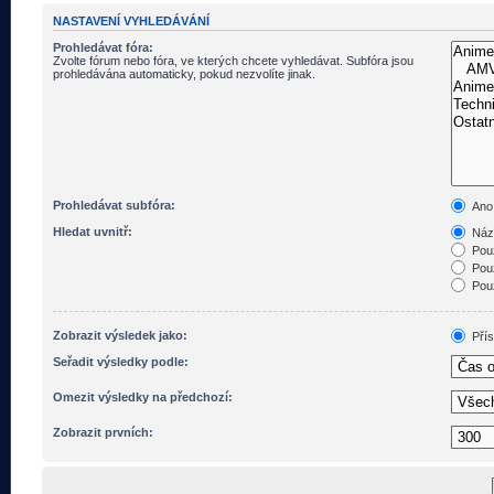
NASTAVENÍ VYHLEDÁVÁNÍ
Prohledávat fóra:
Zvolte fórum nebo fóra, ve kterých chcete vyhledávat. Subfóra jsou
prohledávána automaticky, pokud nezvolíte jinak.
Prohledávat subfóra:
Ano
Hledat uvnitř:
Názv
Pouz
Pouz
Pouz
Zobrazit výsledek jako:
Pří
Seřadit výsledky podle:
Omezit výsledky na předchozí:
Zobrazit prvních: