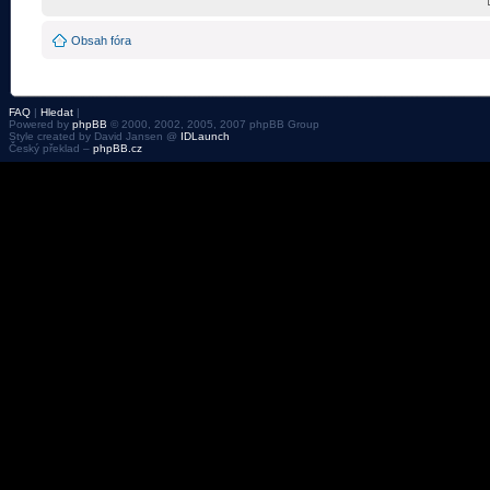
Obsah fóra
FAQ
|
Hledat
|
Powered by
phpBB
© 2000, 2002, 2005, 2007 phpBB Group
Style created by David Jansen @
IDLaunch
Český překlad –
phpBB.cz