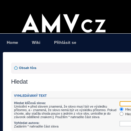
Home
Wiki
Přihlásit se
Obsah fóra
Hledat
VYHLEDÁVANÝ TEXT
Hledat klíčová slova:
Umístění
+
před slovem znamená, že slovo musí být ve výsledku
Hled
přítomno, a
-
znamená, že slovo nemá být ve výsledku přítomno. Pokud
chcete, aby stačila shoda pouze s jedním z více slov, umístěte je do
Hled
závorek oddělené znakem
|
. Použitím * nahradíte část slova
Vyhledat autora:
Zadáním * nahradíte část slova