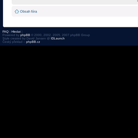
Obsah fóra
FAQ
|
Hledat
|
Powered by
phpBB
© 2000, 2002, 2005, 2007 phpBB Group
Style created by David Jansen @
IDLaunch
Český překlad –
phpBB.cz