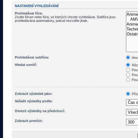
NASTAVENÍ VYHLEDÁVÁNÍ
Prohledávat fóra:
Zvolte fórum nebo fóra, ve kterých chcete vyhledávat. Subfóra jsou
prohledávána automaticky, pokud nezvolíte jinak.
Prohledávat subfóra:
Ano
Hledat uvnitř:
Názv
Pouz
Pouz
Pouz
Zobrazit výsledek jako:
Pří
Seřadit výsledky podle:
Omezit výsledky na předchozí:
Zobrazit prvních: