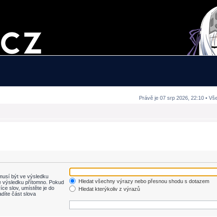
Právě je 07 srp 2026, 22:10 • Vš
usí být ve výsledku
Hledat všechny výrazy nebo přesnou shodu s dotazem
 výsledku přítomno. Pokud
íce slov, umístěte je do
Hledat kterýkoliv z výrazů
adíte část slova