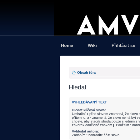
Home
Wiki
Přihlásit se
Obsah fóra
Hledat
VYHLEDÁVANÝ TEXT
Hledat klíčová slova:
Umístění
+
před slovem znamená, že slovo m
přítomno, a
-
znamená, že slovo nemá být ve
chcete, aby stačila shoda pouze s jedním z v
závorek oddělené znakem
|
. Použitím * nahr
Vyhledat autora:
Zadáním * nahradíte část slova