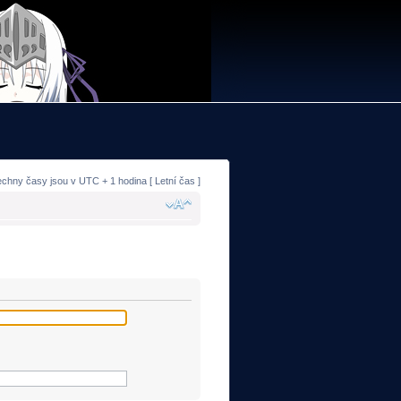
echny časy jsou v UTC + 1 hodina [ Letní čas ]