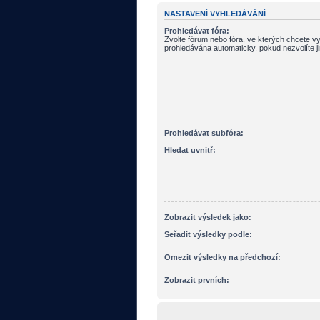
NASTAVENÍ VYHLEDÁVÁNÍ
Prohledávat fóra:
Zvolte fórum nebo fóra, ve kterých chcete vy
prohledávána automaticky, pokud nezvolíte j
Prohledávat subfóra:
Hledat uvnitř:
Zobrazit výsledek jako:
Seřadit výsledky podle:
Omezit výsledky na předchozí:
Zobrazit prvních: