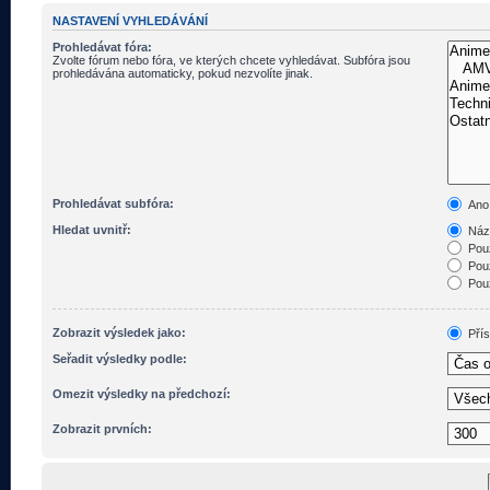
NASTAVENÍ VYHLEDÁVÁNÍ
Prohledávat fóra:
Zvolte fórum nebo fóra, ve kterých chcete vyhledávat. Subfóra jsou
prohledávána automaticky, pokud nezvolíte jinak.
Prohledávat subfóra:
Ano
Hledat uvnitř:
Názv
Pouz
Pouz
Pouz
Zobrazit výsledek jako:
Pří
Seřadit výsledky podle:
Omezit výsledky na předchozí:
Zobrazit prvních: