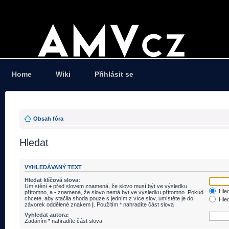
Home
Wiki
Přihlásit se
Obsah fóra
Hledat
VYHLEDÁVANÝ TEXT
Hledat klíčová slova:
Umístění
+
před slovem znamená, že slovo musí být ve výsledku
Hled
přítomno, a
-
znamená, že slovo nemá být ve výsledku přítomno. Pokud
chcete, aby stačila shoda pouze s jedním z více slov, umístěte je do
Hled
závorek oddělené znakem
|
. Použitím * nahradíte část slova
Vyhledat autora:
Zadáním * nahradíte část slova