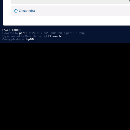
Obsah fóra
FAQ
|
Hledat
|
Powered by
phpBB
© 2000, 2002, 2005, 2007 phpBB Group
Style created by David Jansen @
IDLaunch
Český překlad –
phpBB.cz