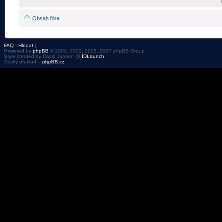
Obsah fóra
FAQ
|
Hledat
|
Powered by
phpBB
© 2000, 2002, 2005, 2007 phpBB Group
Style created by David Jansen @
IDLaunch
Český překlad –
phpBB.cz