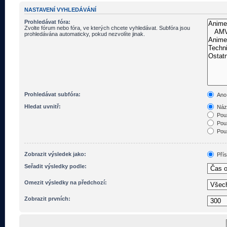
NASTAVENÍ VYHLEDÁVÁNÍ
Prohledávat fóra:
Zvolte fórum nebo fóra, ve kterých chcete vyhledávat. Subfóra jsou
prohledávána automaticky, pokud nezvolíte jinak.
Prohledávat subfóra:
Ano
Hledat uvnitř:
Názv
Pouz
Pouz
Pouz
Zobrazit výsledek jako:
Pří
Seřadit výsledky podle:
Omezit výsledky na předchozí:
Zobrazit prvních: