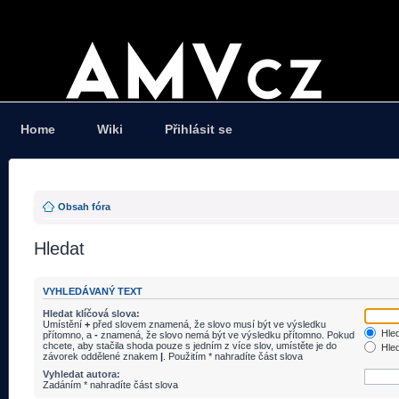
Home
Wiki
Přihlásit se
Obsah fóra
Hledat
VYHLEDÁVANÝ TEXT
Hledat klíčová slova:
Umístění
+
před slovem znamená, že slovo musí být ve výsledku
Hled
přítomno, a
-
znamená, že slovo nemá být ve výsledku přítomno. Pokud
chcete, aby stačila shoda pouze s jedním z více slov, umístěte je do
Hled
závorek oddělené znakem
|
. Použitím * nahradíte část slova
Vyhledat autora:
Zadáním * nahradíte část slova