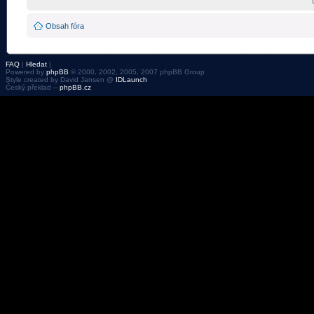
Obsah fóra
FAQ
|
Hledat
|
Powered by
phpBB
© 2000, 2002, 2005, 2007 phpBB Group
Style created by David Jansen @
IDLaunch
Český překlad –
phpBB.cz