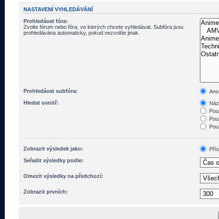
NASTAVENÍ VYHLEDÁVÁNÍ
Prohledávat fóra:
Zvolte fórum nebo fóra, ve kterých chcete vyhledávat. Subfóra jsou
prohledávána automaticky, pokud nezvolíte jinak.
Prohledávat subfóra:
Ano
Hledat uvnitř:
Názv
Pouz
Pouz
Pouz
Zobrazit výsledek jako:
Pří
Seřadit výsledky podle:
Omezit výsledky na předchozí:
Zobrazit prvních: