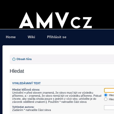
Home
Wiki
Přihlásit se
Obsah fóra
Hledat
VYHLEDÁVANÝ TEXT
Hledat klíčová slova:
Umístění
+
před slovem znamená, že slovo musí být ve výsledku
Hled
přítomno, a
-
znamená, že slovo nemá být ve výsledku přítomno. Pokud
chcete, aby stačila shoda pouze s jedním z více slov, umístěte je do
Hled
závorek oddělené znakem
|
. Použitím * nahradíte část slova
Vyhledat autora:
Zadáním * nahradíte část slova