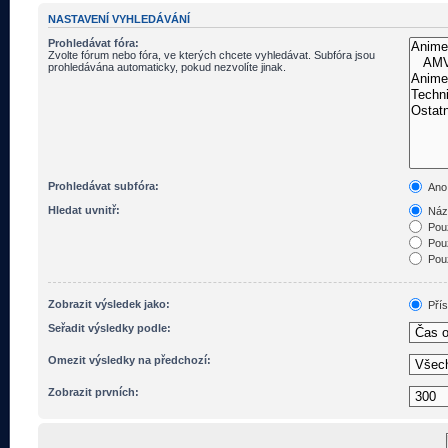
NASTAVENÍ VYHLEDÁVÁNÍ
Prohledávat fóra:
Zvolte fórum nebo fóra, ve kterých chcete vyhledávat. Subfóra jsou
prohledávána automaticky, pokud nezvolíte jinak.
Prohledávat subfóra:
Ano
Hledat uvnitř:
Názv
Pouz
Pouz
Pouz
Zobrazit výsledek jako:
Pří
Seřadit výsledky podle:
Omezit výsledky na předchozí:
Zobrazit prvních: