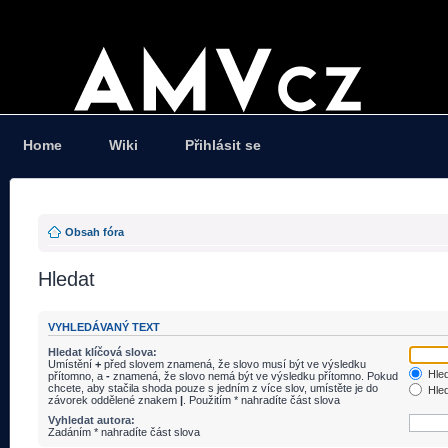
Home
Wiki
Přihlásit se
Obsah fóra
Hledat
VYHLEDÁVANÝ TEXT
Hledat klíčová slova:
Umístění
+
před slovem znamená, že slovo musí být ve výsledku
Hled
přítomno, a
-
znamená, že slovo nemá být ve výsledku přítomno. Pokud
chcete, aby stačila shoda pouze s jedním z více slov, umístěte je do
Hled
závorek oddělené znakem
|
. Použitím * nahradíte část slova
Vyhledat autora:
Zadáním * nahradíte část slova