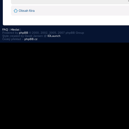
Obsah fóra
FAQ
|
Hledat
|
Powered by
phpBB
© 2000, 2002, 2005, 2007 phpBB Group
Style created by David Jansen @
IDLaunch
Český překlad –
phpBB.cz